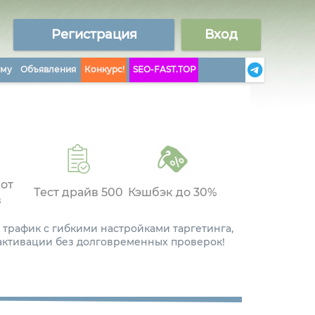
Регистрация
Вход
аму
Объявления
Конкурс!
SEO-FAST.TOP
 от
Тест драйв 500
Кэшбэк до 30%
в
 трафик с гибкими настройками таргетинга,
 активации без долговременных проверок!