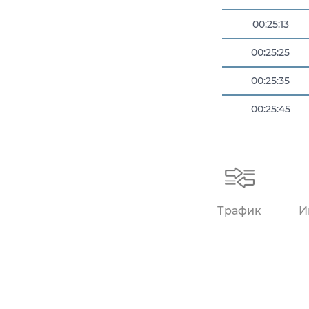
00:25:13
00:25:25
00:25:35
00:25:45
00:26:03
Трафик
И