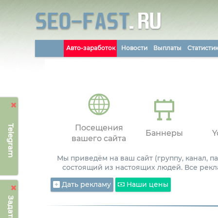
Авто-заработок
Новости
Выплаты
Статисти
Telegram
Посещения
Баннеры
Y
вашего сайта
Мы приведём на ваш сайт (группу, канал, 
состоящий из настоящих людей. Все рекл
Дать рекламу
Наши цены