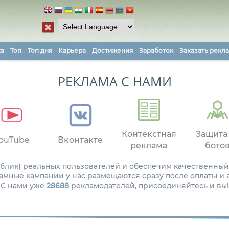
ка
Топ
Топ дня
Карьера
Достижения
Заработок
Заказать рекл
РЕКЛАМА С НАМИ
Контекстная
Защита
ouTube
Вконтакте
реклама
бото
паблик) реальных пользователей и обеспечим качественный
амные кампании у нас размещаются сразу после оплаты и
С нами уже
28688
рекламодателей, присоединяйтесь и вы!