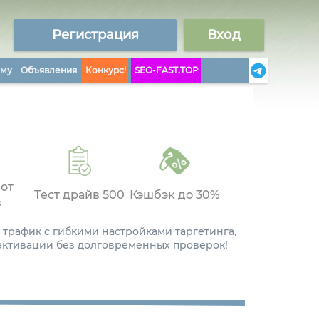
Регистрация
Вход
аму
Объявления
Конкурс!
SEO-FAST.TOP
 от
Тест драйв 500
Кэшбэк до 30%
в
 трафик с гибкими настройками таргетинга,
 активации без долговременных проверок!