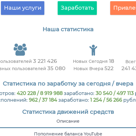
Наши услуги
Заработать
Привле
Наша статистика
3 221 426
18
пользователей
Новых Сегодня
Всег
35 080
522
241 4
ивных пользователей
Новых Вчера
Статистика по заработку за сегодня / вчера
отров:
420 228 / 8 919 988
заработано:
30 540 / 497 113
сполнений:
962 / 37 184
заработано:
1 254 / 56 266
рубл
Статистика движений средств
Описание
Пополнение баланса YouTube