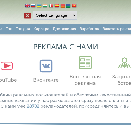
ка
Топ
Топ дня
Карьера
Достижения
Заработок
Заказать рекл
РЕКЛАМА С НАМИ
Контекстная
Защита
ouTube
Вконтакте
реклама
бото
паблик) реальных пользователей и обеспечим качественный
амные кампании у нас размещаются сразу после оплаты и
С нами уже
28702
рекламодателей, присоединяйтесь и вы!