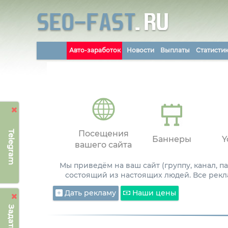
Авто-заработок
Новости
Выплаты
Статисти
Telegram
Посещения
Баннеры
Y
вашего сайта
Мы приведём на ваш сайт (группу, канал, 
состоящий из настоящих людей. Все рекл
Дать рекламу
Наши цены