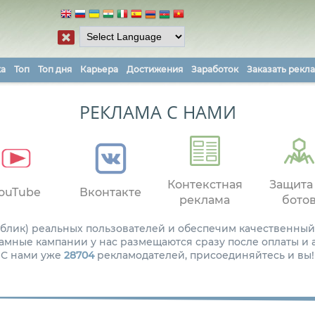
ка
Топ
Топ дня
Карьера
Достижения
Заработок
Заказать рекл
РЕКЛАМА С НАМИ
Контекстная
Защита
ouTube
Вконтакте
реклама
бото
паблик) реальных пользователей и обеспечим качественный
амные кампании у нас размещаются сразу после оплаты и
С нами уже
28704
рекламодателей, присоединяйтесь и вы!