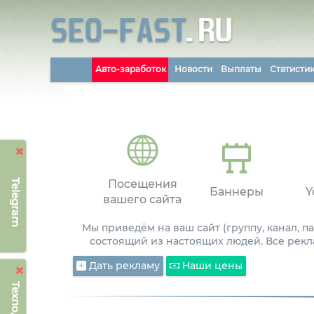
Авто-заработок
Новости
Выплаты
Статисти
Telegram
Посещения
Баннеры
Y
вашего сайта
Мы приведём на ваш сайт (группу, канал, 
состоящий из настоящих людей. Все рекл
Дать рекламу
Наши цены