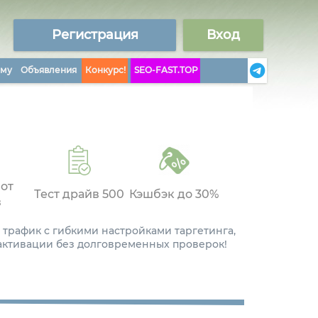
Регистрация
Вход
аму
Объявления
Конкурс!
SEO-FAST.TOP
 от
Тест драйв 500
Кэшбэк до 30%
в
 трафик с гибкими настройками таргетинга,
 активации без долговременных проверок!