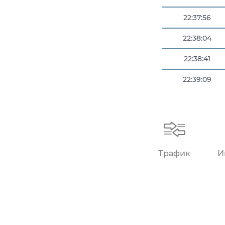
22:37:56
22:38:04
22:38:41
22:39:09
22:39:15
Трафик
И