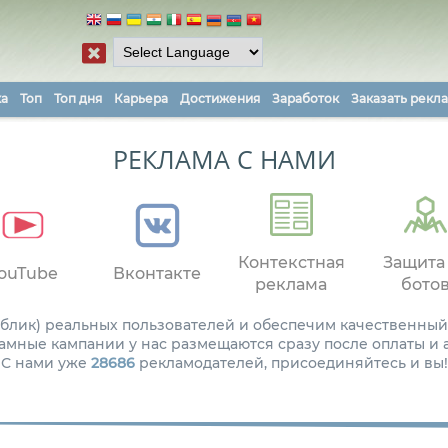
ка
Топ
Топ дня
Карьера
Достижения
Заработок
Заказать рекл
РЕКЛАМА С НАМИ
Контекстная
Защита
ouTube
Вконтакте
реклама
бото
паблик) реальных пользователей и обеспечим качественный
амные кампании у нас размещаются сразу после оплаты и
С нами уже
28686
рекламодателей, присоединяйтесь и вы!