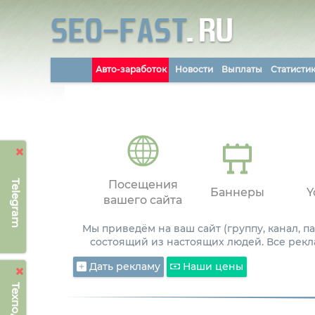
Авто-заработок
Новости
Выплаты
Статисти
Telegram
Посещения
Баннеры
Y
вашего сайта
Мы приведём на ваш сайт (группу, канал, 
состоящий из настоящих людей. Все рекл
Дать рекламу
Наши цены