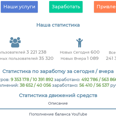
Наши услуги
Заработать
Привле
Наша статистика
3 221 238
600
ользователей
Новых Сегодня
Все
35 320
1 089
241 
вных пользователей
Новых Вчера
Статистика по заработку за сегодня / вчера
ров:
9 353 178 / 10 391 892
заработано:
492 786 / 563 86
олнений:
38 652 / 40 056
заработано:
56 410 / 56 537
ру
Статистика движений средств
Описание
Пополнение баланса YouTube