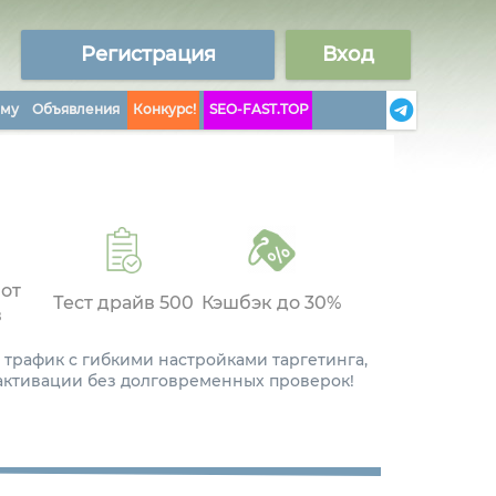
Регистрация
Вход
аму
Объявления
Конкурс!
SEO-FAST.TOP
 от
Тест драйв 500
Кэшбэк до 30%
в
 трафик с гибкими настройками таргетинга,
 активации без долговременных проверок!