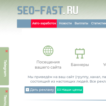
Авто-заработок
Новости
Выплаты
Статисти
Telegram
Посещения
Баннеры
Y
вашего сайта
Мы приведём на ваш сайт (группу, канал, 
состоящий из настоящих людей. Все рекл
Дать рекламу
Наши цены