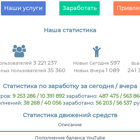
Наши услуги
Заработать
Привле
Наша статистика
3 221 237
597
пользователей
Новых Сегодня
Все
35 360
1 089
241 
вных пользователей
Новых Вчера
Статистика по заработку за сегодня / вчера
ров:
9 253 286 / 10 391 892
заработано:
487 475 / 563 86
олнений:
38 268 / 40 056
заработано:
56 203 / 56 537
ру
Статистика движений средств
Описание
Пополнение баланса YouTube