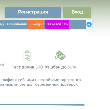
Регистрация
Вход
аму
Объявления
Конкурс!
SEO-FAST.TOP
 от
Тест драйв 500
Кэшбэк до 30%
в
 трафик с гибкими настройками таргетинга,
 активации без долговременных проверок!