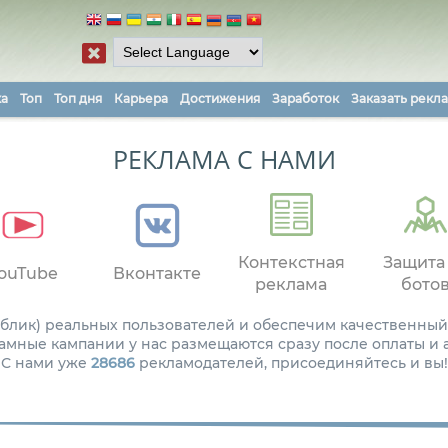
ка
Топ
Топ дня
Карьера
Достижения
Заработок
Заказать рекл
РЕКЛАМА С НАМИ
Контекстная
Защита
ouTube
Вконтакте
реклама
бото
паблик) реальных пользователей и обеспечим качественный
амные кампании у нас размещаются сразу после оплаты и
С нами уже
28686
рекламодателей, присоединяйтесь и вы!