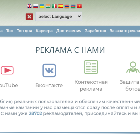
ка
Топ
Топ дня
Карьера
Достижения
Заработок
Заказать рекл
РЕКЛАМА С НАМИ
Контекстная
Защита
ouTube
Вконтакте
реклама
бото
паблик) реальных пользователей и обеспечим качественный
амные кампании у нас размещаются сразу после оплаты и
С нами уже
28702
рекламодателей, присоединяйтесь и вы!