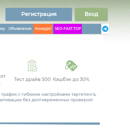
Регистрация
Вход
аму
Объявления
Конкурс!
SEO-FAST.TOP
 от
Тест драйв 500
Кэшбэк до 30%
в
 трафик с гибкими настройками таргетинга,
 активации без долговременных проверок!