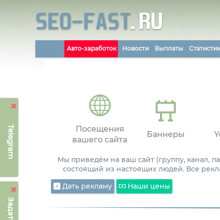
Авто-заработок
Новости
Выплаты
Статисти
Telegram
Посещения
Баннеры
Y
вашего сайта
Мы приведём на ваш сайт (группу, канал, 
состоящий из настоящих людей. Все рекл
Дать рекламу
Наши цены