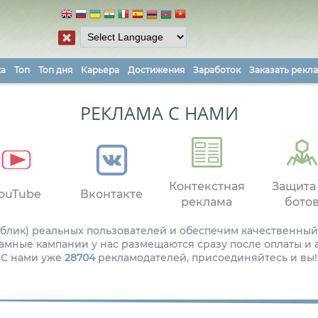
ка
Топ
Топ дня
Карьера
Достижения
Заработок
Заказать рекл
РЕКЛАМА С НАМИ
Контекстная
Защита
ouTube
Вконтакте
реклама
бото
паблик) реальных пользователей и обеспечим качественный
амные кампании у нас размещаются сразу после оплаты и
С нами уже
28704
рекламодателей, присоединяйтесь и вы!