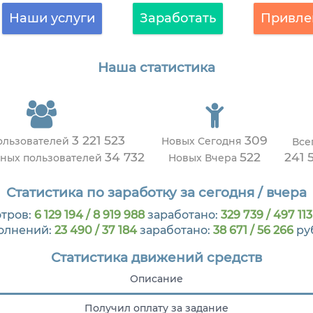
Наши услуги
Заработать
Привле
Наша статистика
3 221 523
309
ользователей
Новых Сегодня
Все
34 732
522
241 
вных пользователей
Новых Вчера
Статистика по заработку за сегодня / вчера
тров:
6 129 194 / 8 919 988
заработано:
329 739 / 497 113
олнений:
23 490 / 37 184
заработано:
38 671 / 56 266
ру
Статистика движений средств
Описание
Получил оплату за задание