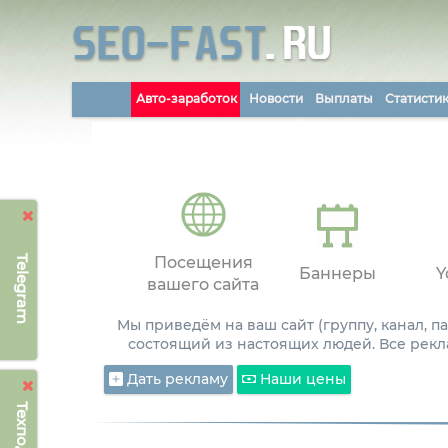
Авто-заработок
Новости
Выплаты
Статисти
Telegram
Посещения
Баннеры
Y
вашего сайта
Мы приведём на ваш сайт (группу, канал, 
состоящий из настоящих людей. Все рекл
Дать рекламу
Наши цены