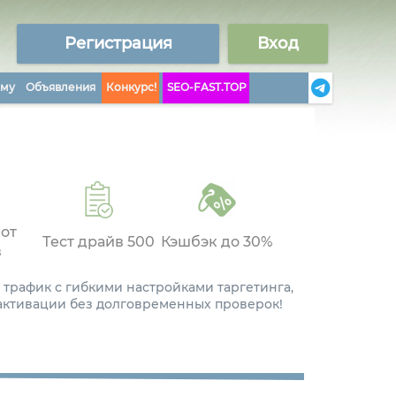
Регистрация
Вход
аму
Объявления
Конкурс!
SEO-FAST.TOP
 от
Тест драйв 500
Кэшбэк до 30%
в
 трафик с гибкими настройками таргетинга,
 активации без долговременных проверок!