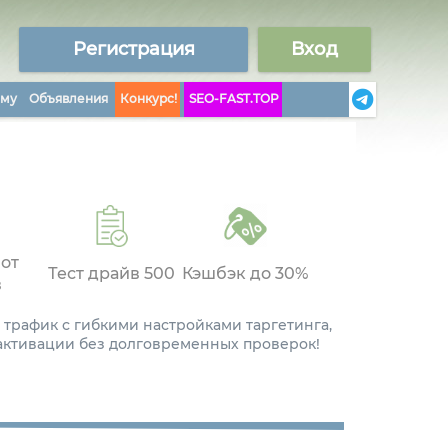
Регистрация
Вход
аму
Объявления
Конкурс!
SEO-FAST.TOP
 от
Тест драйв 500
Кэшбэк до 30%
в
 трафик с гибкими настройками таргетинга,
 активации без долговременных проверок!