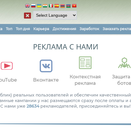
ка
Топ
Топ дня
Карьера
Достижения
Заработок
Заказать рекл
РЕКЛАМА С НАМИ
Контекстная
Защита
ouTube
Вконтакте
реклама
бото
паблик) реальных пользователей и обеспечим качественный
амные кампании у нас размещаются сразу после оплаты и
С нами уже
28634
рекламодателей, присоединяйтесь и вы!