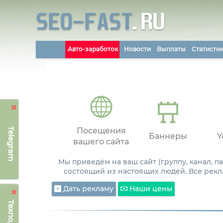
Авто-заработок
Новости
Выплаты
Статисти
Telegram
Посещения
Баннеры
Y
вашего сайта
Мы приведём на ваш сайт (группу, канал, 
состоящий из настоящих людей. Все рекл
Дать рекламу
Наши цены