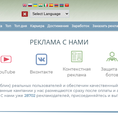
ка
Топ
Топ дня
Карьера
Достижения
Заработок
Заказать рекл
РЕКЛАМА С НАМИ
Контекстная
Защита
ouTube
Вконтакте
реклама
бото
паблик) реальных пользователей и обеспечим качественный
амные кампании у нас размещаются сразу после оплаты и
С нами уже
28702
рекламодателей, присоединяйтесь и вы!