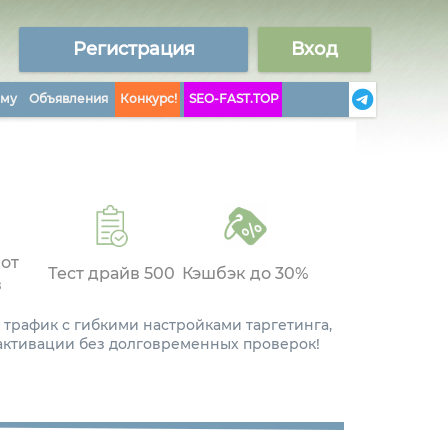
Регистрация
Вход
аму
Объявления
Конкурс!
SEO-FAST.TOP
 от
Тест драйв 500
Кэшбэк до 30%
в
 трафик с гибкими настройками таргетинга,
 активации без долговременных проверок!