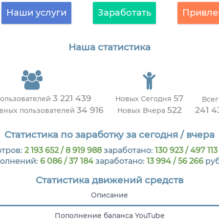
Наши услуги
Заработать
Привле
Наша статистика
3 221 439
57
пользователей
Новых Сегодня
Всег
34 916
522
241 4
ивных пользователей
Новых Вчера
Статистика по заработку за сегодня / вчера
тров:
2 193 652 / 8 919 988
заработано:
130 923 / 497 113
олнений:
6 086 / 37 184
заработано:
13 994 / 56 266
ру
Статистика движений средств
Описание
Пополнение баланса YouTube