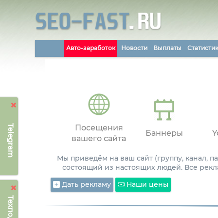
Авто-заработок
Новости
Выплаты
Статисти
Telegram
Посещения
Баннеры
Y
вашего сайта
Мы приведём на ваш сайт (группу, канал, 
состоящий из настоящих людей. Все рекл
Дать рекламу
Наши цены