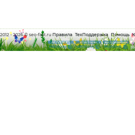
2012 - 2026 © seo-fast.ru
Правила
ТехПоддержка
Помощь
К