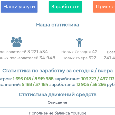
Наши услуги
Заработать
Привле
Наша статистика
3 221 434
42
пользователей
Новых Сегодня
Все
34 948
522
241 
вных пользователей
Новых Вчера
Статистика по заработку за сегодня / вчера
тров:
1 695 018 / 8 919 988
заработано:
103 327 / 497 113
полнений:
5 188 / 37 184
заработано:
12 905 / 56 266
руб
Статистика движений средств
Описание
Пополнение баланса YouTube