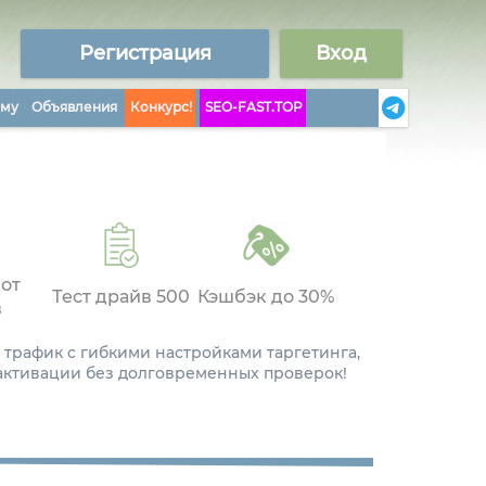
Регистрация
Вход
аму
Объявления
Конкурс!
SEO-FAST.TOP
 от
Тест драйв 500
Кэшбэк до 30%
в
 трафик с гибкими настройками таргетинга,
 активации без долговременных проверок!