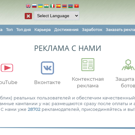
ка
Топ
Топ дня
Карьера
Достижения
Заработок
Заказать рекл
РЕКЛАМА С НАМИ
Контекстная
Защита
ouTube
Вконтакте
реклама
бото
паблик) реальных пользователей и обеспечим качественный
амные кампании у нас размещаются сразу после оплаты и
С нами уже
28702
рекламодателей, присоединяйтесь и вы!