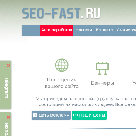
Авто-заработок
Новости
Выплаты
Статисти
Telegram
Посещения
Баннеры
Y
вашего сайта
Мы приведём на ваш сайт (группу, канал, 
состоящий из настоящих людей. Все рекл
Дать рекламу
Наши цены