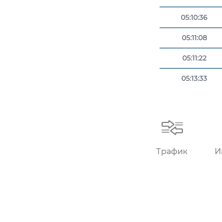
05:10:36
05:11:08
05:11:22
05:13:33
05:14:30
Трафик
И