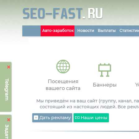
Авто-заработок
Новости
Выплаты
Статисти
Telegram
Посещения
Баннеры
Y
вашего сайта
Мы приведём на ваш сайт (группу, канал, 
состоящий из настоящих людей. Все рекл
Дать рекламу
Наши цены