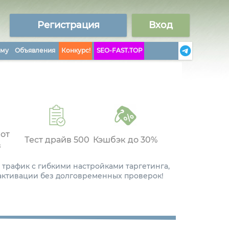
Регистрация
Вход
аму
Объявления
Конкурс!
SEO-FAST.TOP
 от
Тест драйв 500
Кэшбэк до 30%
в
 трафик с гибкими настройками таргетинга,
 активации без долговременных проверок!