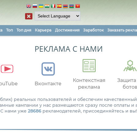
ка
Топ
Топ дня
Карьера
Достижения
Заработок
Заказать рекл
РЕКЛАМА С НАМИ
Контекстная
Защита
ouTube
Вконтакте
реклама
бото
паблик) реальных пользователей и обеспечим качественный
амные кампании у нас размещаются сразу после оплаты и
С нами уже
28686
рекламодателей, присоединяйтесь и вы!