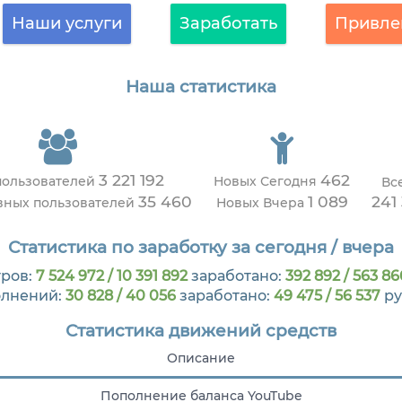
Наши услуги
Заработать
Привле
Наша статистика
3 221 192
462
пользователей
Новых Сегодня
Вс
35 460
1 089
241
ивных пользователей
Новых Вчера
Статистика по заработку за сегодня / вчера
ров:
7 524 972 / 10 391 892
заработано:
392 892 / 563 86
лнений:
30 828 / 40 056
заработано:
49 475 / 56 537
ру
Статистика движений средств
Описание
Пополнение баланса YouTube