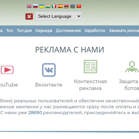
ка
Топ
Топ дня
Карьера
Достижения
Заработок
Заказать рекл
РЕКЛАМА С НАМИ
Контекстная
Защита
ouTube
Вконтакте
реклама
бото
паблик) реальных пользователей и обеспечим качественный
амные кампании у нас размещаются сразу после оплаты и
С нами уже
28690
рекламодателей, присоединяйтесь и вы!