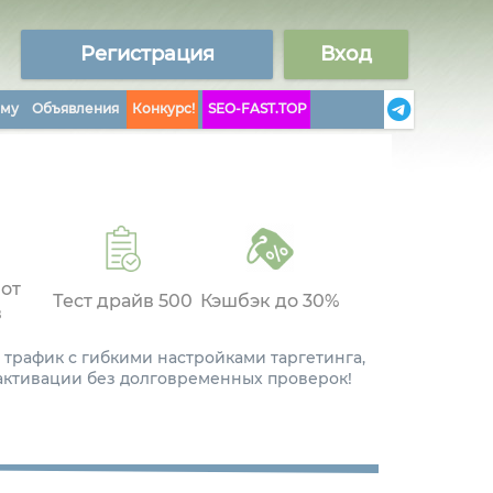
Регистрация
Вход
аму
Объявления
Конкурс!
SEO-FAST.TOP
 от
Тест драйв 500
Кэшбэк до 30%
в
 трафик с гибкими настройками таргетинга,
 активации без долговременных проверок!