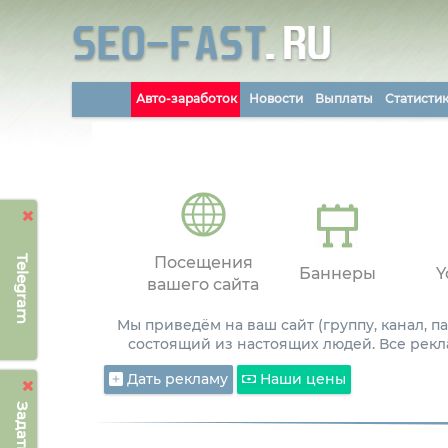
Авто-заработок
Новости
Выплаты
Статисти
Telegram
Посещения
Баннеры
Y
вашего сайта
Мы приведём на ваш сайт (группу, канал, 
состоящий из настоящих людей. Все рекл
Дать рекламу
Наши цены