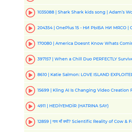
1035088 | Shark Shark kids song | Adam’s W
204354 | OnePlus 15 - НИ РЫБА НИ МЯСО |
170080 | America Doesnt Know Whats Coming
397157 | When a Chill Duo PERFECTLY Survives 
8610 | Katie Salmon: LOVE ISLAND EXPLOITE
15699 | Kling AI Is Changing Video Creation
4911 | HEDİYEMDİR (HATRINA SAY)
12859 | ​गाय माँ क्यों? Scientific Reality of Cow & Fai