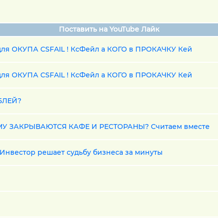
Поставить на YouTube Лайк
я ОКУПА CSFAIL ! КсФейл а КОГО в ПРОКАЧКУ Кей
я ОКУПА CSFAIL ! КсФейл а КОГО в ПРОКАЧКУ Кей
БЛЕЙ?
У ЗАКРЫВАЮТСЯ КАФЕ И РЕСТОРАНЫ? Считаем вместе
вестор решает судьбу бизнеса за минуты