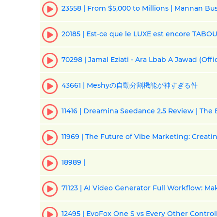
23558 | From $5,000 to Millions | Mannan Bu
20185 | Est-ce que le LUXE est encore TABOU
43661 | Meshyの自動分割機能が神すぎる件
11416 | Dreamina Seedance 2.5 Review | The 
11969 | The Future of Vibe Marketing: Creat
18989 |
71123 | AI Video Generator Full Workflow: Ma
12495 | EvoFox One S vs Every Other Controll