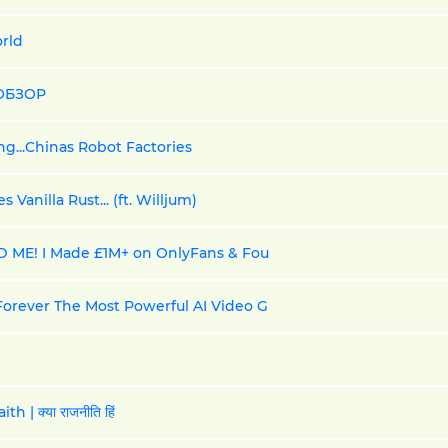
orld
 ОБЗОР
...Chinas Robot Factories
Vanilla Rust... (ft. Willjum)
D ME! I Made £1M+ on OnlyFans & Fou
 Forever The Most Powerful AI Video G
th | क्या राजनीति हिं