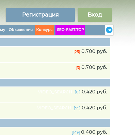
Регистрация
Вход
аму
Объявления
Конкурс!
SEO-FAST.TOP
0.700 руб.
[25]
0.700 руб.
[3]
0.420 руб.
VIDEO_SEARCH
[61]
0.420 руб.
VIDEO_SEARCH
[59]
0.400 руб.
[149]