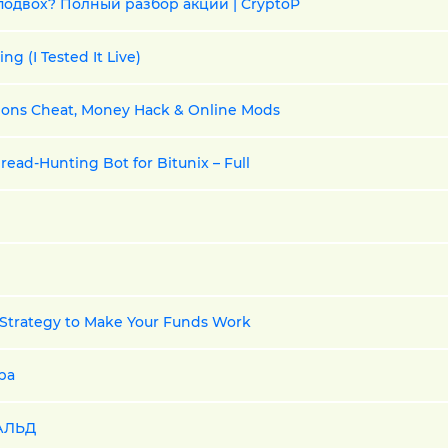
е подвох? Полный разбор акции | CryptoP
ng (I Tested It Live)
ions Cheat, Money Hack & Online Mods
pread‑Hunting Bot for Bitunix – Full
s Strategy to Make Your Funds Work
ра
АЛЬД