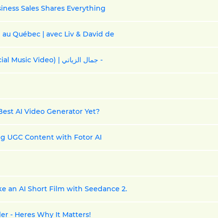
siness Sales Shares Everything
 au Québec | avec Liv & David de
70298 | Jamal Eziati - Ara Lbab A Jawad (Official Music Video) | جمال الزياتي -
Best AI Video Generator Yet?
ing UGC Content with Fotor AI
ke an AI Short Film with Seedance 2.
er - Heres Why It Matters!