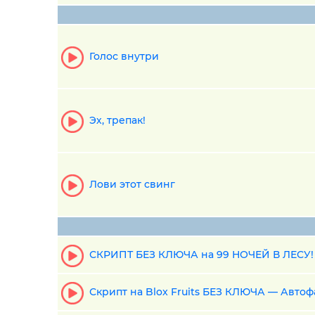
Голос внутри
Эх, трепак!
Лови этот свинг
СКРИПТ БЕЗ КЛЮЧА на 99 НОЧЕЙ В ЛЕСУ! Au
Скрипт на Blox Fruits БЕЗ КЛЮЧА — Автоф