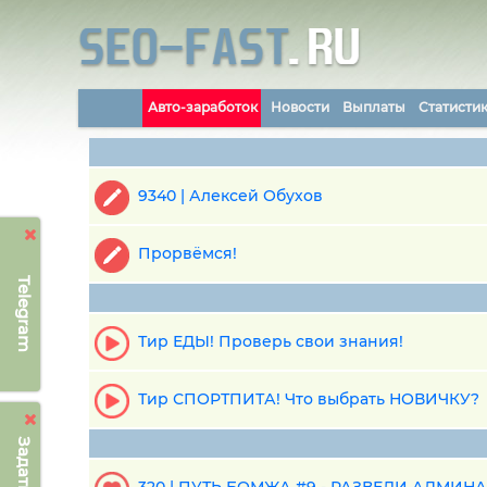
Авто-заработок
Новости
Выплаты
Статисти
9340 | Алексей Обухов
Прорвёмся!
Telegram
Тир ЕДЫ! Проверь свои знания!
Тир СПОРТПИТА! Что выбрать НОВИЧКУ?