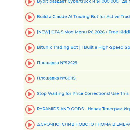
Bybit раздает Cybertruck и $1 000 000. Гд
Build a Claude AI Trading Bot for Active Tradi
[NEW] GTA 5 Mod Menu PC 2026 / Free Kidd
Bitunix Trading Bot | I Built a High‑Speed S
Площадка №92429
Площадка №80115
Stop Waiting for Price Corrections! Use Thi
PYRAMIDS AND GODS - Новая Телеграм Иг
⚠️СРОЧНО! СЛИВ НОВОГО ГНОМА В ЕМЕР