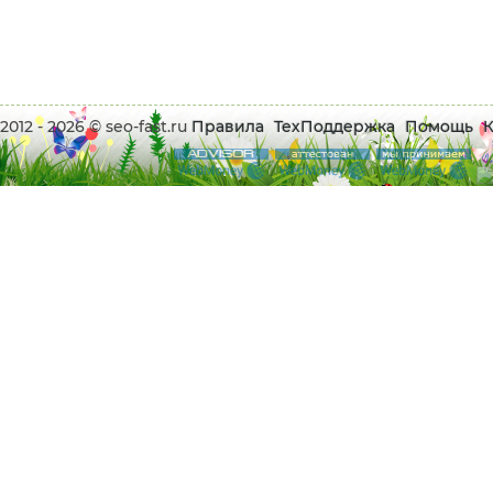
2012 - 2026 © seo-fast.ru
Правила
ТехПоддержка
Помощь
К