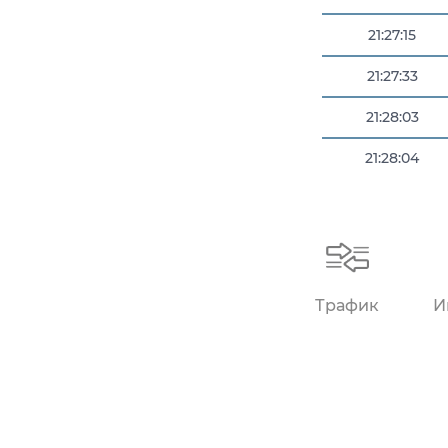
21:27:15
21:27:33
21:28:03
21:28:04
21:28:05
Трафик
И