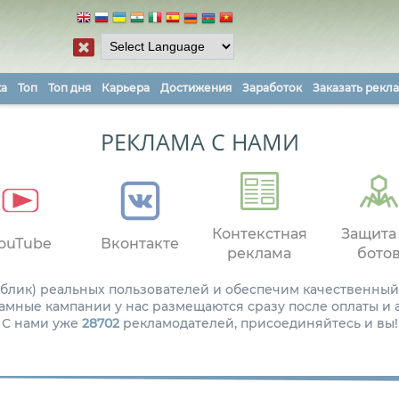
ка
Топ
Топ дня
Карьера
Достижения
Заработок
Заказать рекл
РЕКЛАМА С НАМИ
Контекстная
Защита
ouTube
Вконтакте
реклама
бото
паблик) реальных пользователей и обеспечим качественный
амные кампании у нас размещаются сразу после оплаты и
С нами уже
28702
рекламодателей, присоединяйтесь и вы!