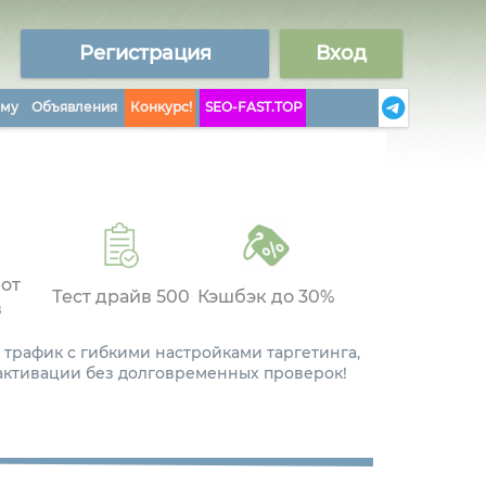
Регистрация
Вход
аму
Объявления
Конкурс!
SEO-FAST.TOP
 от
Тест драйв 500
Кэшбэк до 30%
в
 трафик с гибкими настройками таргетинга,
 активации без долговременных проверок!