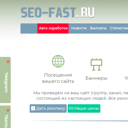
Авто-заработок
Новости
Выплаты
Статисти
Telegram
Посещения
Баннеры
Y
вашего сайта
Мы приведём на ваш сайт (группу, канал, 
состоящий из настоящих людей. Все рекл
Дать рекламу
Наши цены