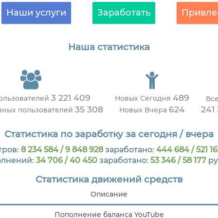
Наши услуги
Заработать
Привле
Наша статистика
3 221 409
489
пользователей
Новых Сегодня
Вс
35 308
624
241
вных пользователей
Новых Вчера
Статистика по заработку за сегодня / вчера
тров:
8 234 584 / 9 848 928
заработано:
444 684 / 521 16
олнений:
34 706 / 40 450
заработано:
53 346 / 58 177
ру
Статистика движений средств
Описание
Пополнение баланса YouTube