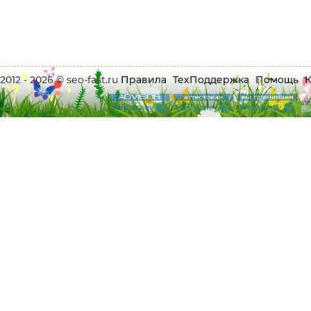
2012 - 2026 © seo-fast.ru
Правила
ТехПоддержка
Помощь
К