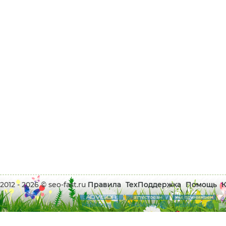
2012 - 2026 © seo-fast.ru
Правила
ТехПоддержка
Помощь
К