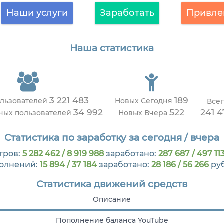
Наши услуги
Заработать
Привле
Наша статистика
3 221 483
189
ользователей
Новых Сегодня
Все
34 992
522
241 
вных пользователей
Новых Вчера
Статистика по заработку за сегодня / вчера
тров:
5 282 462 / 8 919 988
заработано:
287 687 / 497 11
олнений:
15 894 / 37 184
заработано:
28 186 / 56 266
ру
Статистика движений средств
Описание
Пополнение баланса YouTube