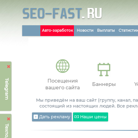
Авто-заработок
Новости
Выплаты
Статисти
Telegram
Посещения
Баннеры
Y
вашего сайта
Мы приведём на ваш сайт (группу, канал, 
состоящий из настоящих людей. Все рекл
Дать рекламу
Наши цены