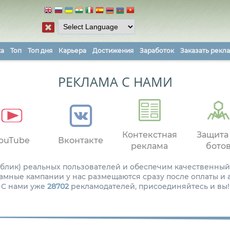
ка
Топ
Топ дня
Карьера
Достижения
Заработок
Заказать рекл
РЕКЛАМА С НАМИ
Контекстная
Защита
ouTube
Вконтакте
реклама
бото
паблик) реальных пользователей и обеспечим качественный
амные кампании у нас размещаются сразу после оплаты и
С нами уже
28702
рекламодателей, присоединяйтесь и вы!