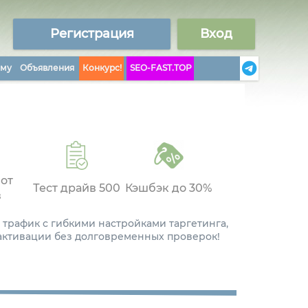
Регистрация
Вход
аму
Объявления
Конкурс!
SEO-FAST.TOP
 от
Тест драйв 500
Кэшбэк до 30%
в
 трафик с гибкими настройками таргетинга,
 активации без долговременных проверок!