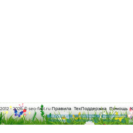
2012 - 2026 © seo-fast.ru
Правила
ТехПоддержка
Помощь
К