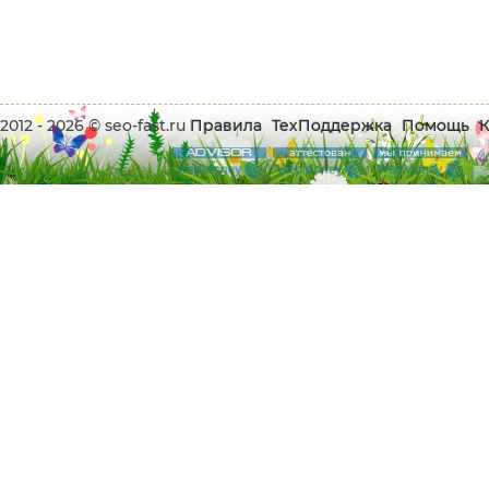
2012 - 2026 © seo-fast.ru
Правила
ТехПоддержка
Помощь
К