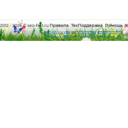
2012 - 2026 © seo-fast.ru
Правила
ТехПоддержка
Помощь
К