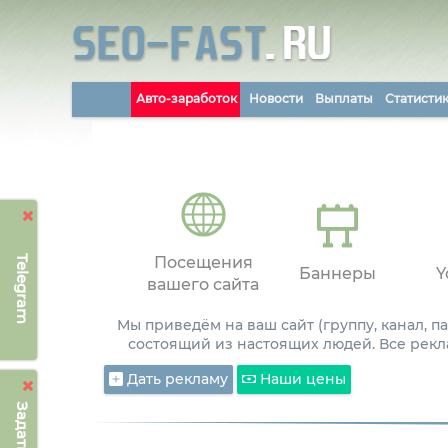
Авто-заработок
Новости
Выплаты
Статисти
Telegram
Посещения
Баннеры
Y
вашего сайта
Мы приведём на ваш сайт (группу, канал, 
состоящий из настоящих людей. Все рекл
Дать рекламу
Наши цены