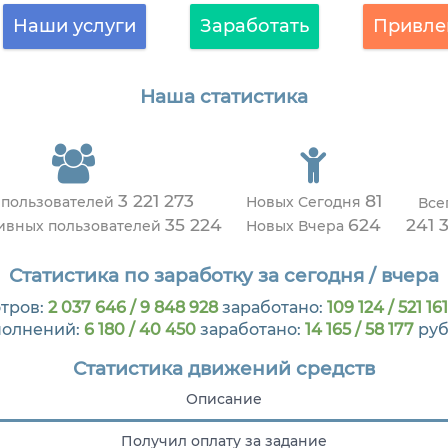
Наши услуги
Заработать
Привле
Наша статистика
3 221 273
81
 пользователей
Новых Сегодня
Все
35 224
624
241 
тивных пользователей
Новых Вчера
Статистика по заработку за сегодня / вчера
тров:
2 037 646 / 9 848 928
заработано:
109 124 / 521 161
олнений:
6 180 / 40 450
заработано:
14 165 / 58 177
руб
Статистика движений средств
Описание
Получил оплату за задание