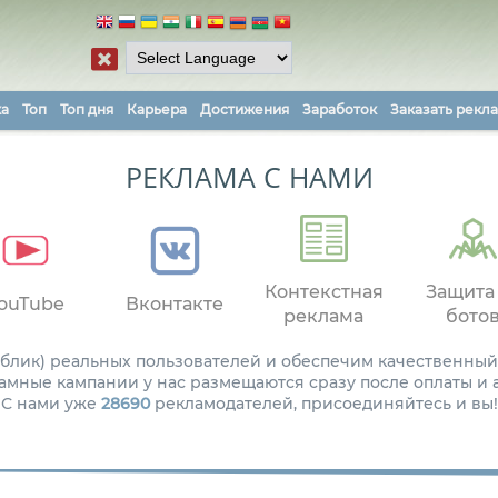
ка
Топ
Топ дня
Карьера
Достижения
Заработок
Заказать рекл
РЕКЛАМА С НАМИ
Контекстная
Защита
ouTube
Вконтакте
реклама
бото
паблик) реальных пользователей и обеспечим качественный
амные кампании у нас размещаются сразу после оплаты и
С нами уже
28690
рекламодателей, присоединяйтесь и вы!