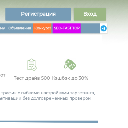
Регистрация
Вход
аму
Объявления
Конкурс!
SEO-FAST.TOP
 от
Тест драйв 500
Кэшбэк до 30%
в
 трафик с гибкими настройками таргетинга,
 активации без долговременных проверок!