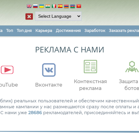
ка
Топ
Топ дня
Карьера
Достижения
Заработок
Заказать рекл
РЕКЛАМА С НАМИ
Контекстная
Защита
ouTube
Вконтакте
реклама
бото
паблик) реальных пользователей и обеспечим качественный
амные кампании у нас размещаются сразу после оплаты и
С нами уже
28686
рекламодателей, присоединяйтесь и вы!