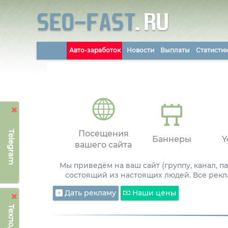
Авто-заработок
Новости
Выплаты
Статисти
Telegram
Посещения
Баннеры
Y
вашего сайта
Мы приведём на ваш сайт (группу, канал, 
состоящий из настоящих людей. Все рекл
Дать рекламу
Наши цены