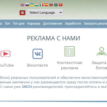
ка
Топ
Топ дня
Карьера
Достижения
Заработок
Заказать рекл
РЕКЛАМА С НАМИ
Контекстная
Защита
ouTube
Вконтакте
реклама
бото
паблик) реальных пользователей и обеспечим качественный
амные кампании у нас размещаются сразу после оплаты и
С нами уже
28634
рекламодателей, присоединяйтесь и вы!