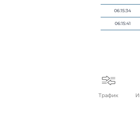
06:15:34
06:15:41
Трафик
И