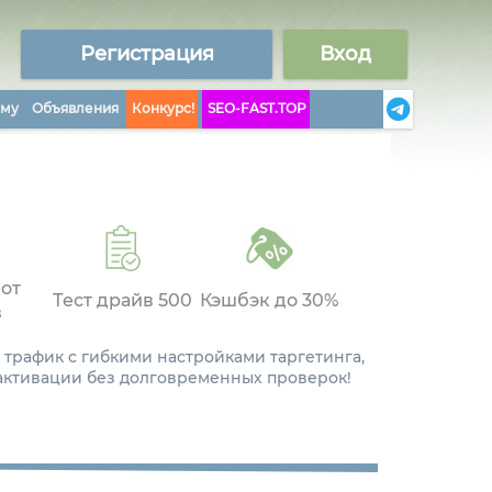
Регистрация
Вход
аму
Объявления
Конкурс!
SEO-FAST.TOP
 от
Тест драйв 500
Кэшбэк до 30%
в
 трафик с гибкими настройками таргетинга,
 активации без долговременных проверок!