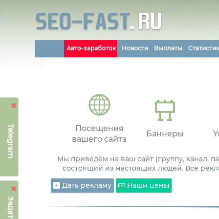
Авто-заработок
Новости
Выплаты
Статисти
Telegram
Посещения
Баннеры
Y
вашего сайта
Мы приведём на ваш сайт (группу, канал, 
состоящий из настоящих людей. Все рекл
Дать рекламу
Наши цены