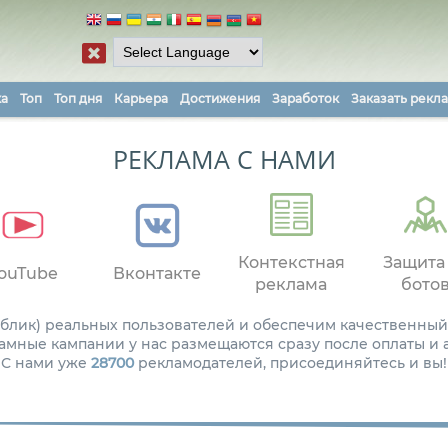
ка
Топ
Топ дня
Карьера
Достижения
Заработок
Заказать рекл
РЕКЛАМА С НАМИ
Контекстная
Защита
ouTube
Вконтакте
реклама
бото
паблик) реальных пользователей и обеспечим качественный
амные кампании у нас размещаются сразу после оплаты и
С нами уже
28700
рекламодателей, присоединяйтесь и вы!