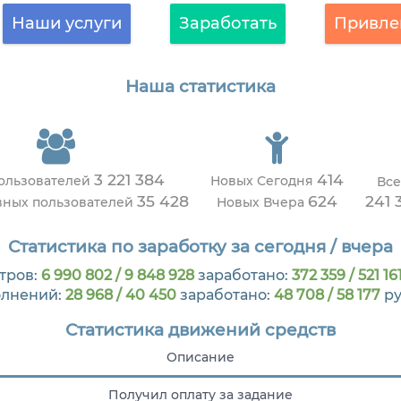
Наши услуги
Заработать
Привле
Наша статистика
3 221 384
414
пользователей
Новых Сегодня
Все
35 428
624
241 
вных пользователей
Новых Вчера
Статистика по заработку за сегодня / вчера
тров:
6 990 802 / 9 848 928
заработано:
372 359 / 521 16
лнений:
28 968 / 40 450
заработано:
48 708 / 58 177
ру
Статистика движений средств
Описание
Получил оплату за задание