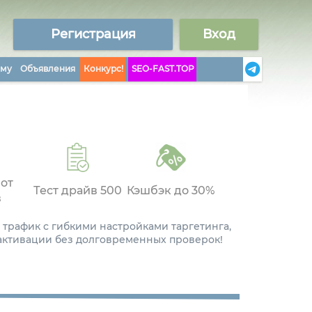
Регистрация
Вход
аму
Объявления
Конкурс!
SEO-FAST.TOP
 от
Тест драйв 500
Кэшбэк до 30%
в
 трафик с гибкими настройками таргетинга,
 активации без долговременных проверок!