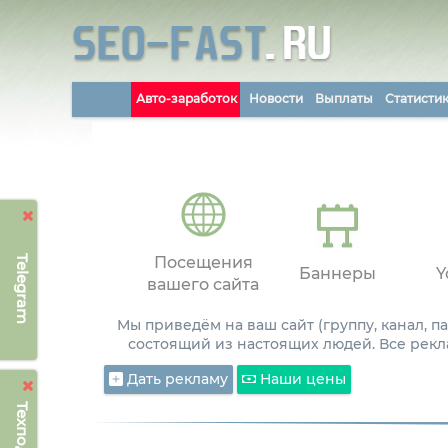
Авто-заработок
Новости
Выплаты
Статисти
Telegram
Посещения
Баннеры
Y
вашего сайта
Мы приведём на ваш сайт (группу, канал, 
состоящий из настоящих людей. Все рекл
Дать рекламу
Наши цены