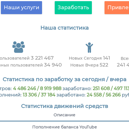
Наши услуги
Заработать
Привле
Наша статистика
3 221 467
141
пользователей
Новых Сегодня
Все
34 940
522
241 
вных пользователей
Новых Вчера
Статистика по заработку за сегодня / вчера
тров:
4 486 246 / 8 919 988
заработано:
251 608 / 497 11
олнений:
13 306 / 37 184
заработано:
24 558 / 56 266
ру
Статистика движений средств
Описание
Пополнение баланса YouTube