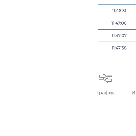
11:46:31
11:47:06
11:47:07
11:47:38
11:47:39
Трафик
И