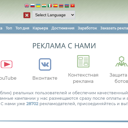
ка
Топ
Топ дня
Карьера
Достижения
Заработок
Заказать рекл
РЕКЛАМА С НАМИ
Контекстная
Защита
ouTube
Вконтакте
реклама
бото
паблик) реальных пользователей и обеспечим качественный
амные кампании у нас размещаются сразу после оплаты и
С нами уже
28702
рекламодателей, присоединяйтесь и вы!