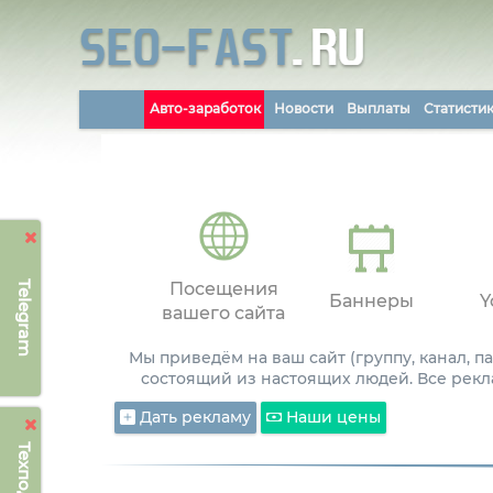
Авто-заработок
Новости
Выплаты
Статисти
Telegram
Посещения
Баннеры
Y
вашего сайта
Мы приведём на ваш сайт (группу, канал, 
состоящий из настоящих людей. Все рекл
Дать рекламу
Наши цены