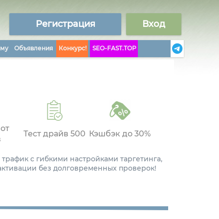
Регистрация
Вход
аму
Объявления
Конкурс!
SEO-FAST.TOP
 от
Тест драйв 500
Кэшбэк до 30%
в
 трафик с гибкими настройками таргетинга,
 активации без долговременных проверок!