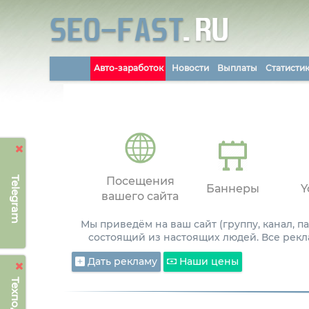
Авто-заработок
Новости
Выплаты
Статисти
Telegram
Посещения
Баннеры
Y
вашего сайта
Мы приведём на ваш сайт (группу, канал, 
состоящий из настоящих людей. Все рекл
Дать рекламу
Наши цены