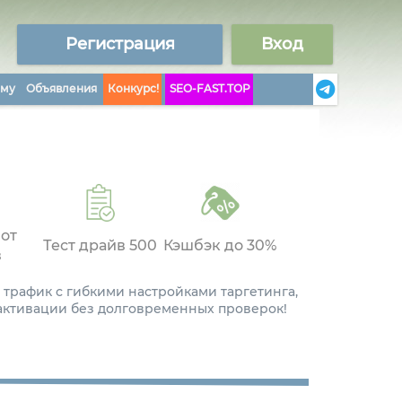
Регистрация
Вход
аму
Объявления
Конкурс!
SEO-FAST.TOP
 от
Тест драйв 500
Кэшбэк до 30%
в
 трафик с гибкими настройками таргетинга,
 активации без долговременных проверок!