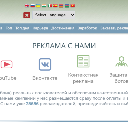
ка
Топ
Топ дня
Карьера
Достижения
Заработок
Заказать рекл
РЕКЛАМА С НАМИ
Контекстная
Защита
ouTube
Вконтакте
реклама
бото
паблик) реальных пользователей и обеспечим качественный
амные кампании у нас размещаются сразу после оплаты и
С нами уже
28686
рекламодателей, присоединяйтесь и вы!