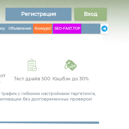
Регистрация
Вход
аму
Объявления
Конкурс!
SEO-FAST.TOP
 от
Тест драйв 500
Кэшбэк до 30%
в
 трафик с гибкими настройками таргетинга,
 активации без долговременных проверок!