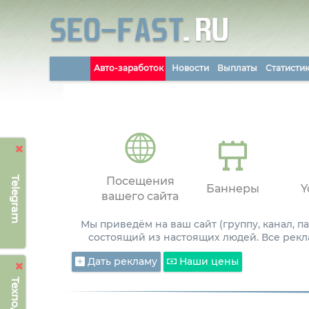
Авто-заработок
Новости
Выплаты
Статисти
Telegram
Посещения
Баннеры
Y
вашего сайта
Мы приведём на ваш сайт (группу, канал, 
состоящий из настоящих людей. Все рекл
Дать рекламу
Наши цены