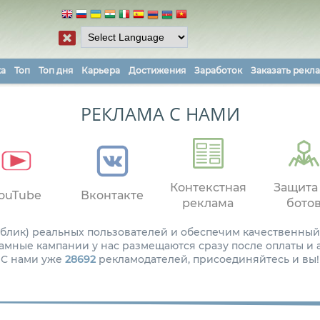
ка
Топ
Топ дня
Карьера
Достижения
Заработок
Заказать рекл
РЕКЛАМА С НАМИ
Контекстная
Защита
ouTube
Вконтакте
реклама
бото
паблик) реальных пользователей и обеспечим качественный
амные кампании у нас размещаются сразу после оплаты и
С нами уже
28692
рекламодателей, присоединяйтесь и вы!