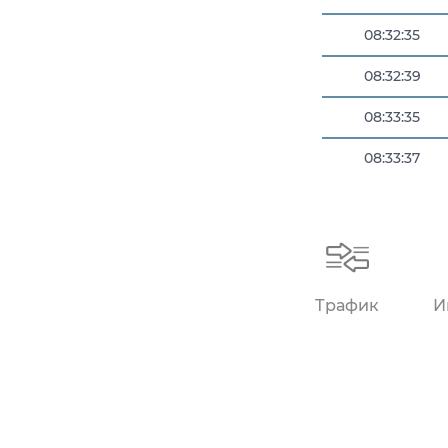
08:32:35
08:32:39
08:33:35
08:33:37
08:34:36
Трафик
И