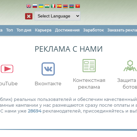
ка
Топ
Топ дня
Карьера
Достижения
Заработок
Заказать рекл
РЕКЛАМА С НАМИ
Контекстная
Защита
ouTube
Вконтакте
реклама
бото
паблик) реальных пользователей и обеспечим качественный
амные кампании у нас размещаются сразу после оплаты и
С нами уже
28694
рекламодателей, присоединяйтесь и вы!