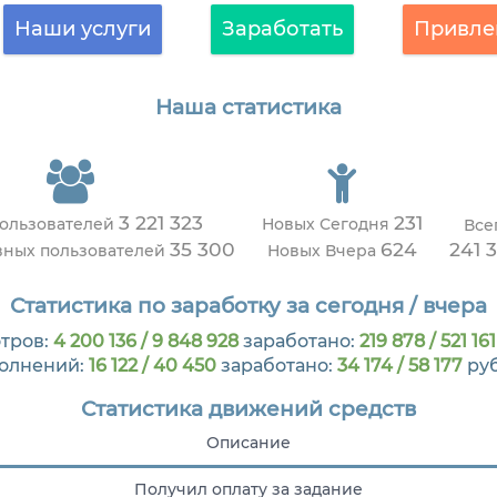
Наши услуги
Заработать
Привле
Наша статистика
3 221 323
231
пользователей
Новых Сегодня
Все
35 300
624
241 
вных пользователей
Новых Вчера
Статистика по заработку за сегодня / вчера
тров:
4 200 136 / 9 848 928
заработано:
219 878 / 521 161
олнений:
16 122 / 40 450
заработано:
34 174 / 58 177
ру
Статистика движений средств
Описание
Получил оплату за задание