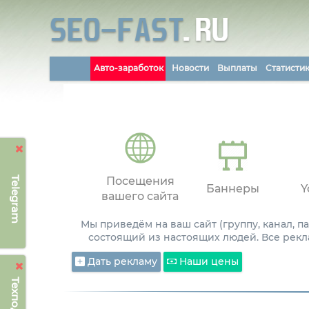
Авто-заработок
Новости
Выплаты
Статисти
Telegram
Посещения
Баннеры
Y
вашего сайта
Мы приведём на ваш сайт (группу, канал, 
состоящий из настоящих людей. Все рекл
Дать рекламу
Наши цены