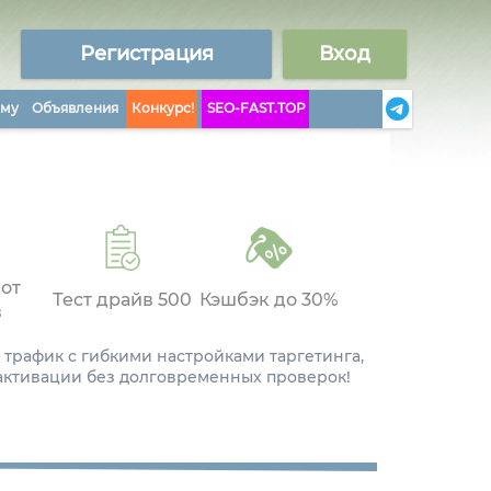
Регистрация
Вход
аму
Объявления
Конкурс!
SEO-FAST.TOP
 от
Тест драйв 500
Кэшбэк до 30%
в
 трафик с гибкими настройками таргетинга,
 активации без долговременных проверок!