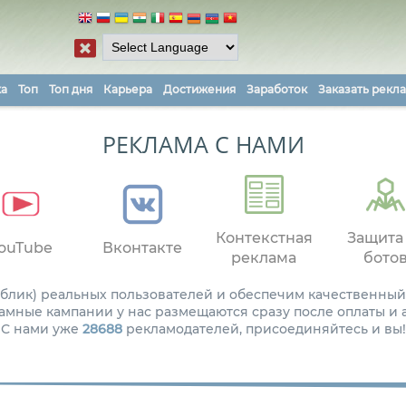
ка
Топ
Топ дня
Карьера
Достижения
Заработок
Заказать рекл
РЕКЛАМА С НАМИ
Контекстная
Защита
ouTube
Вконтакте
реклама
бото
паблик) реальных пользователей и обеспечим качественный
амные кампании у нас размещаются сразу после оплаты и
С нами уже
28688
рекламодателей, присоединяйтесь и вы!