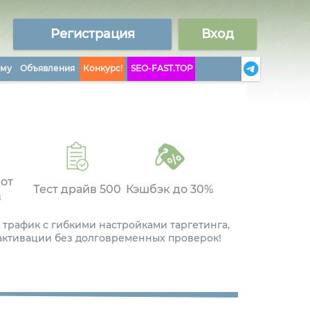
Регистрация
Вход
аму
Объявления
Конкурс!
SEO-FAST.TOP
 от
Тест драйв 500
Кэшбэк до 30%
в
 трафик с гибкими настройками таргетинга,
 активации без долговременных проверок!