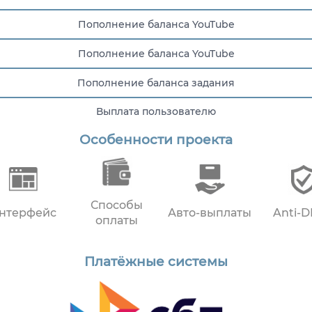
Пополнение баланса YouTube
Пополнение баланса YouTube
Пополнение баланса задания
Выплата пользователю
Особенности проекта
Пополнение баланса YouTube
Пополнение баланса задания
Пополнение баланса YouTube
Способы
нтерфейс
Авто-выплаты
Anti-
оплаты
Платёжные системы