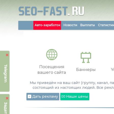
Авто-заработок
Новости
Выплаты
Статисти
Telegram
Посещения
Баннеры
Y
вашего сайта
Мы приведём на ваш сайт (группу, канал, 
состоящий из настоящих людей. Все рекл
Дать рекламу
Наши цены