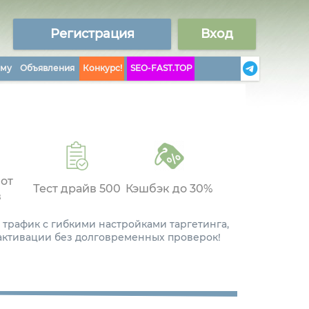
Регистрация
Вход
аму
Объявления
Конкурс!
SEO-FAST.TOP
 от
Тест драйв 500
Кэшбэк до 30%
в
 трафик с гибкими настройками таргетинга,
 активации без долговременных проверок!