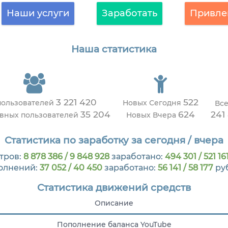
Наши услуги
Заработать
Привле
Наша статистика
3 221 420
522
пользователей
Новых Сегодня
Все
35 204
624
241
ивных пользователей
Новых Вчера
Статистика по заработку за сегодня / вчера
тров:
8 878 386 / 9 848 928
заработано:
494 301 / 521 16
олнений:
37 052 / 40 450
заработано:
56 141 / 58 177
ру
Статистика движений средств
Описание
Пополнение баланса YouTube