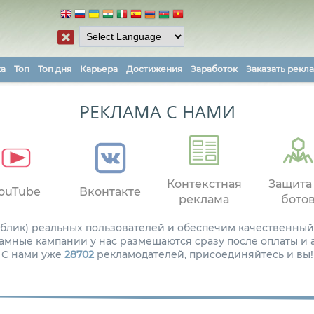
ка
Топ
Топ дня
Карьера
Достижения
Заработок
Заказать рекл
РЕКЛАМА С НАМИ
Контекстная
Защита
ouTube
Вконтакте
реклама
бото
паблик) реальных пользователей и обеспечим качественный
амные кампании у нас размещаются сразу после оплаты и
С нами уже
28702
рекламодателей, присоединяйтесь и вы!