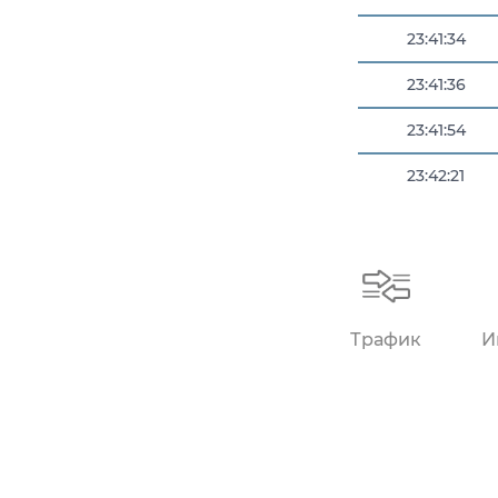
23:41:34
23:41:36
23:41:54
23:42:21
23:42:25
Трафик
И