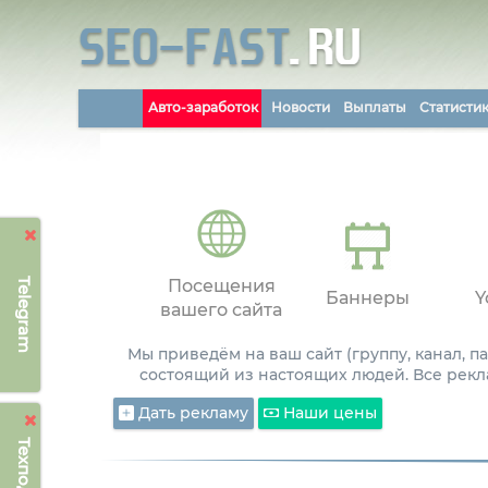
Авто-заработок
Новости
Выплаты
Статисти
Telegram
Посещения
Баннеры
Y
вашего сайта
Мы приведём на ваш сайт (группу, канал, 
состоящий из настоящих людей. Все рекл
Дать рекламу
Наши цены