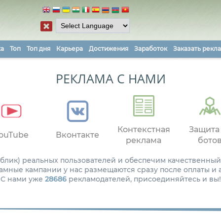
ка
Топ
Топ дня
Карьера
Достижения
Заработок
Заказать рекл
РЕКЛАМА С НАМИ
Контекстная
Защита
ouTube
Вконтакте
реклама
бото
паблик) реальных пользователей и обеспечим качественный
амные кампании у нас размещаются сразу после оплаты и
С нами уже
28686
рекламодателей, присоединяйтесь и вы!