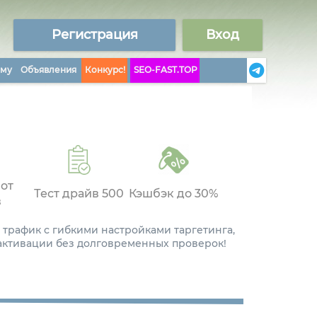
Регистрация
Вход
аму
Объявления
Конкурс!
SEO-FAST.TOP
 от
Тест драйв 500
Кэшбэк до 30%
в
 трафик с гибкими настройками таргетинга,
 активации без долговременных проверок!