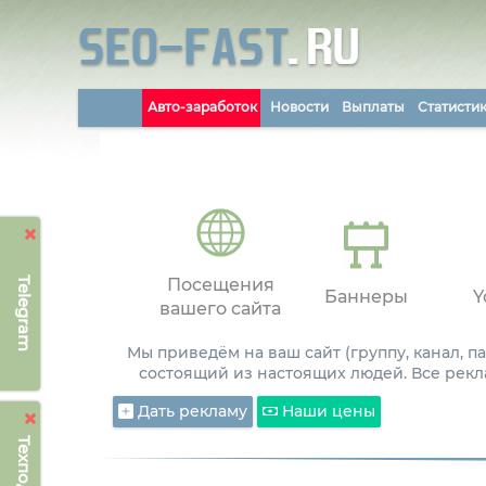
Авто-заработок
Новости
Выплаты
Статисти
Telegram
Посещения
Баннеры
Y
вашего сайта
Мы приведём на ваш сайт (группу, канал, 
состоящий из настоящих людей. Все рекл
Дать рекламу
Наши цены