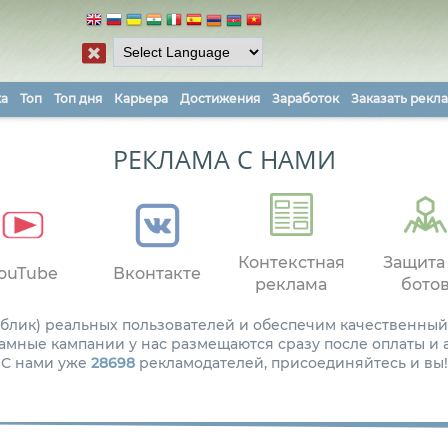
ка
Топ
Топ дня
Карьера
Достижения
Заработок
Заказать рекл
РЕКЛАМА С НАМИ
Контекстная
Защита
ouTube
Вконтакте
реклама
бото
паблик) реальных пользователей и обеспечим качественный
амные кампании у нас размещаются сразу после оплаты и
С нами уже
28698
рекламодателей, присоединяйтесь и вы!