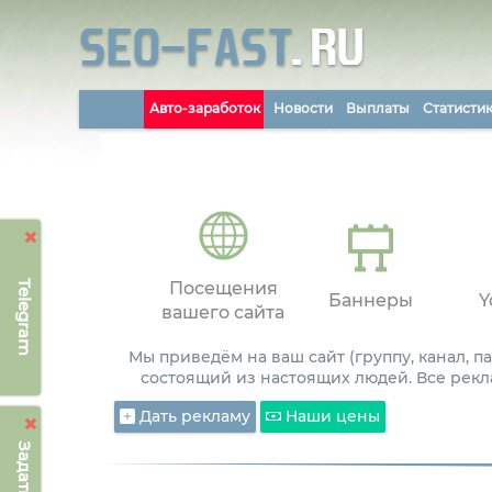
Авто-заработок
Новости
Выплаты
Статисти
Telegram
Посещения
Баннеры
Y
вашего сайта
Мы приведём на ваш сайт (группу, канал, 
состоящий из настоящих людей. Все рекл
Дать рекламу
Наши цены