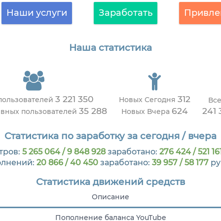
Наши услуги
Заработать
Привле
Наша статистика
3 221 350
312
пользователей
Новых Сегодня
Все
35 288
624
241 
ивных пользователей
Новых Вчера
Статистика по заработку за сегодня / вчера
тров:
5 265 064 / 9 848 928
заработано:
276 424 / 521 16
олнений:
20 866 / 40 450
заработано:
39 957 / 58 177
ру
Статистика движений средств
Описание
Пополнение баланса YouTube