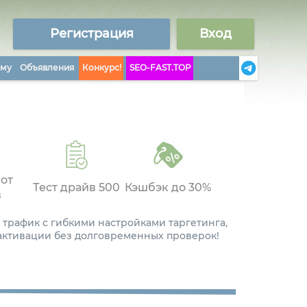
Регистрация
Вход
аму
Объявления
Конкурс!
SEO-FAST.TOP
 от
Тест драйв 500
Кэшбэк до 30%
в
 трафик с гибкими настройками таргетинга,
 активации без долговременных проверок!