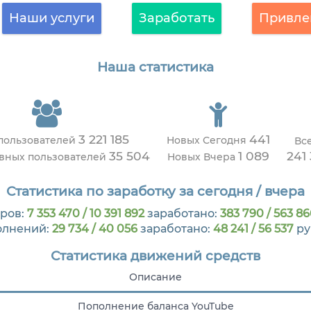
Наши услуги
Заработать
Привле
Наша статистика
3 221 185
441
 пользователей
Новых Сегодня
Вс
35 504
1 089
241
ивных пользователей
Новых Вчера
Статистика по заработку за сегодня / вчера
ров:
7 353 470 / 10 391 892
заработано:
383 790 / 563 86
олнений:
29 734 / 40 056
заработано:
48 241 / 56 537
ру
Статистика движений средств
Описание
Пополнение баланса YouTube