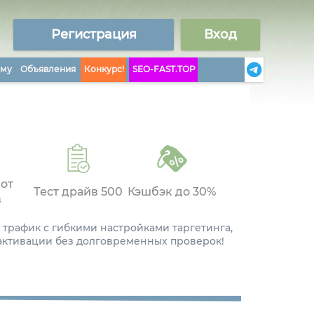
Регистрация
Вход
аму
Объявления
Конкурс!
SEO-FAST.TOP
 от
Тест драйв 500
Кэшбэк до 30%
в
 трафик с гибкими настройками таргетинга,
 активации без долговременных проверок!