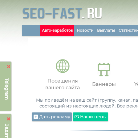
Авто-заработок
Новости
Выплаты
Статисти
Telegram
Посещения
Баннеры
Y
вашего сайта
Мы приведём на ваш сайт (группу, канал, 
состоящий из настоящих людей. Все рекл
Дать рекламу
Наши цены