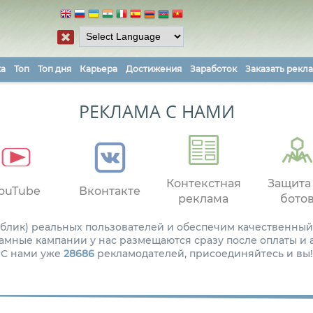
ка
Топ
Топ дня
Карьера
Достижения
Заработок
Заказать рекл
РЕКЛАМА С НАМИ
Контекстная
Защита
ouTube
Вконтакте
реклама
бото
паблик) реальных пользователей и обеспечим качественный
амные кампании у нас размещаются сразу после оплаты и
С нами уже
28686
рекламодателей, присоединяйтесь и вы!