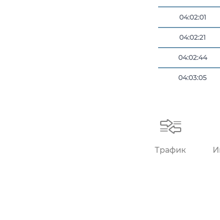
04:02:01
04:02:21
04:02:44
04:03:05
04:03:05
Трафик
И