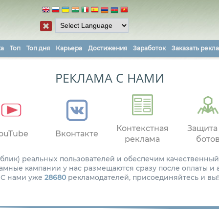
ка
Топ
Топ дня
Карьера
Достижения
Заработок
Заказать рекл
РЕКЛАМА С НАМИ
Контекстная
Защита
ouTube
Вконтакте
реклама
бото
паблик) реальных пользователей и обеспечим качественный
амные кампании у нас размещаются сразу после оплаты и
С нами уже
28680
рекламодателей, присоединяйтесь и вы!