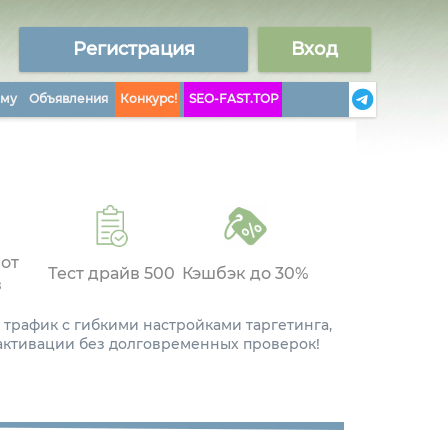
Регистрация
Вход
аму
Объявления
Конкурс!
SEO-FAST.TOP
 от
Тест драйв 500
Кэшбэк до 30%
в
 трафик с гибкими настройками таргетинга,
 активации без долговременных проверок!