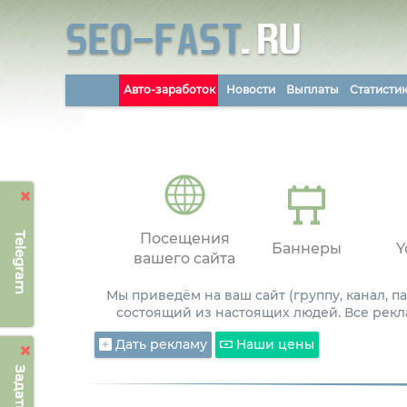
Авто-заработок
Новости
Выплаты
Статисти
Telegram
Посещения
Баннеры
Y
вашего сайта
Мы приведём на ваш сайт (группу, канал, 
состоящий из настоящих людей. Все рекл
Дать рекламу
Наши цены