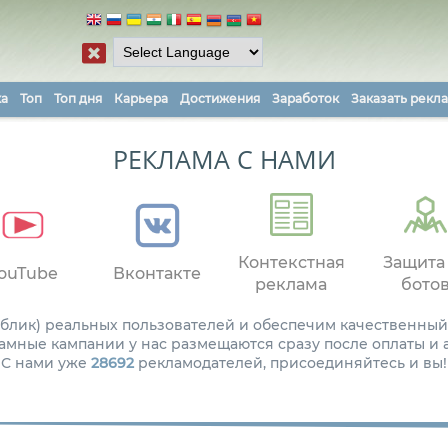
ка
Топ
Топ дня
Карьера
Достижения
Заработок
Заказать рекл
РЕКЛАМА С НАМИ
Контекстная
Защита
ouTube
Вконтакте
реклама
бото
паблик) реальных пользователей и обеспечим качественный
амные кампании у нас размещаются сразу после оплаты и
С нами уже
28692
рекламодателей, присоединяйтесь и вы!