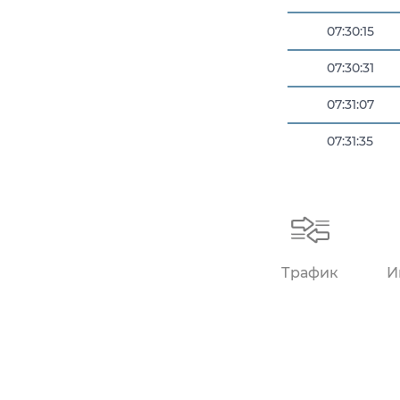
07:30:15
07:30:31
07:31:07
07:31:35
07:31:36
Трафик
И