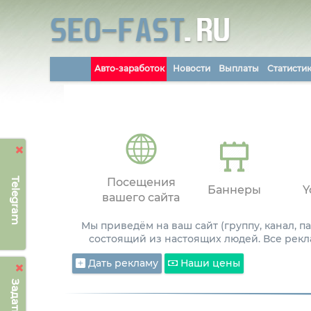
Авто-заработок
Новости
Выплаты
Статисти
Telegram
Посещения
Баннеры
Y
вашего сайта
Мы приведём на ваш сайт (группу, канал, 
состоящий из настоящих людей. Все рекл
Дать рекламу
Наши цены