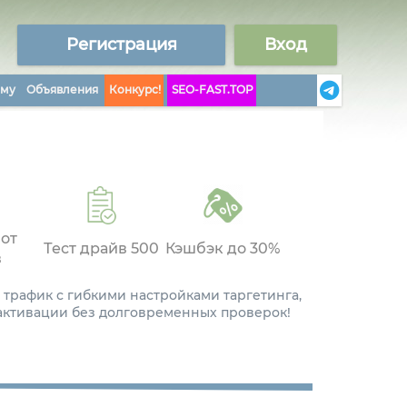
Регистрация
Вход
аму
Объявления
Конкурс!
SEO-FAST.TOP
 от
Тест драйв 500
Кэшбэк до 30%
в
 трафик с гибкими настройками таргетинга,
 активации без долговременных проверок!