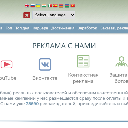
ка
Топ
Топ дня
Карьера
Достижения
Заработок
Заказать рекл
РЕКЛАМА С НАМИ
Контекстная
Защита
ouTube
Вконтакте
реклама
бото
паблик) реальных пользователей и обеспечим качественный
амные кампании у нас размещаются сразу после оплаты и
С нами уже
28690
рекламодателей, присоединяйтесь и вы!