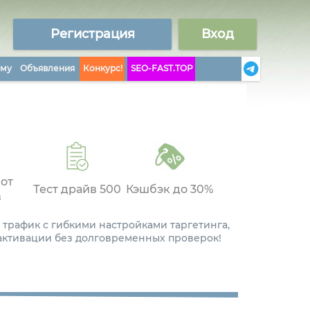
Регистрация
Вход
аму
Объявления
Конкурс!
SEO-FAST.TOP
 от
Тест драйв 500
Кэшбэк до 30%
в
 трафик с гибкими настройками таргетинга,
 активации без долговременных проверок!