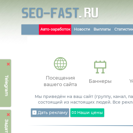
Авто-заработок
Новости
Выплаты
Статисти
Telegram
Посещения
Баннеры
Y
вашего сайта
Мы приведём на ваш сайт (группу, канал, 
состоящий из настоящих людей. Все рекл
Дать рекламу
Наши цены