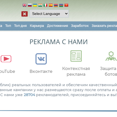
ка
Топ
Топ дня
Карьера
Достижения
Заработок
Заказать рекл
РЕКЛАМА С НАМИ
Контекстная
Защита
ouTube
Вконтакте
реклама
бото
паблик) реальных пользователей и обеспечим качественный
амные кампании у нас размещаются сразу после оплаты и
С нами уже
28704
рекламодателей, присоединяйтесь и вы!