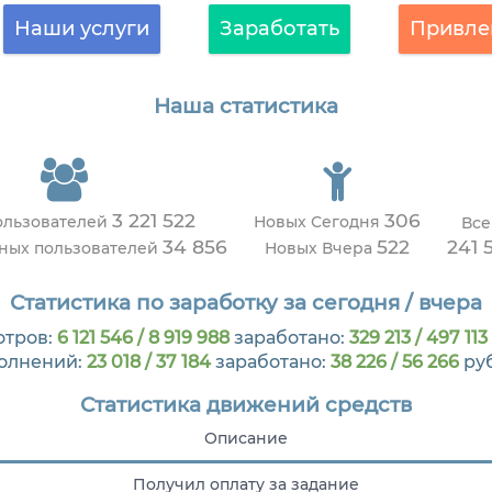
Наши услуги
Заработать
Привле
Наша статистика
3 221 522
306
ользователей
Новых Сегодня
Все
34 856
522
241 
вных пользователей
Новых Вчера
Статистика по заработку за сегодня / вчера
отров:
6 121 546 / 8 919 988
заработано:
329 213 / 497 113
олнений:
23 018 / 37 184
заработано:
38 226 / 56 266
ру
Статистика движений средств
Описание
Получил оплату за задание