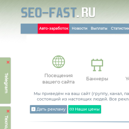
Авто-заработок
Новости
Выплаты
Статисти
Telegram
Посещения
Баннеры
Y
вашего сайта
Мы приведём на ваш сайт (группу, канал, 
состоящий из настоящих людей. Все рекл
Дать рекламу
Наши цены