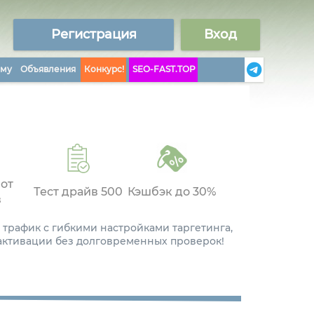
Регистрация
Вход
аму
Объявления
Конкурс!
SEO-FAST.TOP
 от
Тест драйв 500
Кэшбэк до 30%
в
 трафик с гибкими настройками таргетинга,
 активации без долговременных проверок!