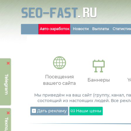
Авто-заработок
Новости
Выплаты
Статисти
Telegram
Посещения
Баннеры
Y
вашего сайта
Мы приведём на ваш сайт (группу, канал, 
состоящий из настоящих людей. Все рекл
Дать рекламу
Наши цены