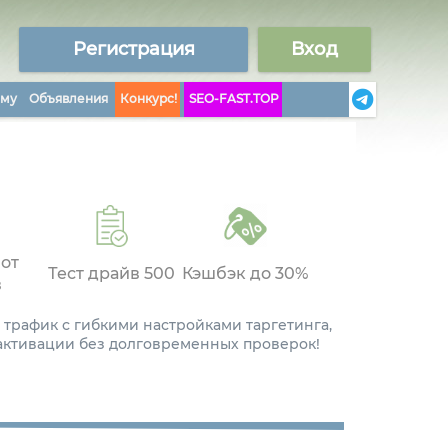
Регистрация
Вход
аму
Объявления
Конкурс!
SEO-FAST.TOP
 от
Тест драйв 500
Кэшбэк до 30%
в
 трафик с гибкими настройками таргетинга,
 активации без долговременных проверок!