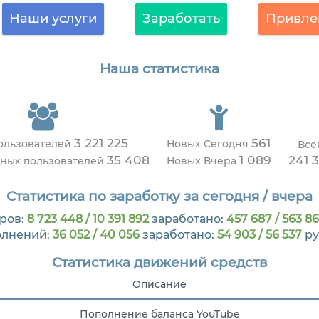
Наши услуги
Заработать
Привле
Наша статистика
3 221 225
561
пользователей
Новых Сегодня
Все
35 408
1 089
241 
вных пользователей
Новых Вчера
Статистика по заработку за сегодня / вчера
ров:
8 723 448 / 10 391 892
заработано:
457 687 / 563 8
олнений:
36 052 / 40 056
заработано:
54 903 / 56 537
ру
Статистика движений средств
Описание
Пополнение баланса YouTube