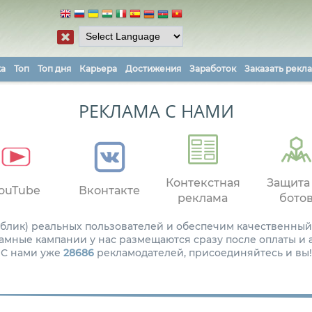
ка
Топ
Топ дня
Карьера
Достижения
Заработок
Заказать рекл
РЕКЛАМА С НАМИ
Контекстная
Защита
ouTube
Вконтакте
реклама
бото
паблик) реальных пользователей и обеспечим качественный
амные кампании у нас размещаются сразу после оплаты и
С нами уже
28686
рекламодателей, присоединяйтесь и вы!