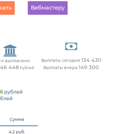
кать
Вебмастеру
134 430
Выплаты сегодня
го выплачено
346 448
149 300
Выплаты вчера
Рублей
66
рублей
блей
Сумма
4.2 руб.