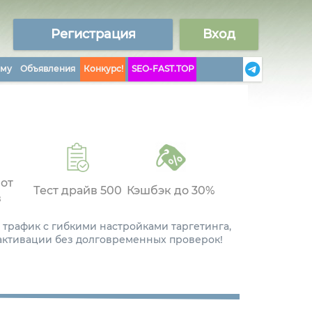
Регистрация
Вход
аму
Объявления
Конкурс!
SEO-FAST.TOP
 от
Тест драйв 500
Кэшбэк до 30%
в
 трафик с гибкими настройками таргетинга,
 активации без долговременных проверок!