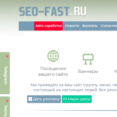
Авто-заработок
Новости
Выплаты
Статисти
Telegram
Посещения
Баннеры
Y
вашего сайта
Мы приведём на ваш сайт (группу, канал, 
состоящий из настоящих людей. Все рекл
Дать рекламу
Наши цены