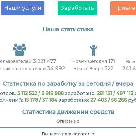
Наши услуги
Заработать
Привле
Наша статистика
3 221 477
171
пользователей
Новых Сегодня
Все
34 992
522
241 
ивных пользователей
Новых Вчера
Статистика по заработку за сегодня / вчера
отров:
5 112 522 / 8 919 988
заработано:
281 151 / 497 113
олнений:
15 178 / 37 184
заработано:
27 403 / 56 266
ру
Статистика движений средств
Описание
Выплата пользователю