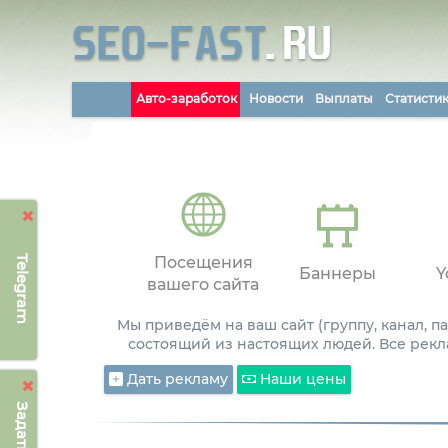
Авто-заработок
Новости
Выплаты
Статисти
Telegram
Посещения
Баннеры
Y
вашего сайта
Мы приведём на ваш сайт (группу, канал, 
состоящий из настоящих людей. Все рекл
Дать рекламу
Наши цены