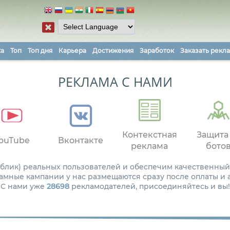
ка
Топ
Топ дня
Карьера
Достижения
Заработок
Заказать рекл
РЕКЛАМА С НАМИ
Контекстная
Защита
ouTube
Вконтакте
реклама
бото
паблик) реальных пользователей и обеспечим качественный
амные кампании у нас размещаются сразу после оплаты и
С нами уже
28698
рекламодателей, присоединяйтесь и вы!