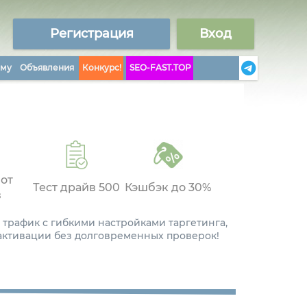
Регистрация
Вход
аму
Объявления
Конкурс!
SEO-FAST.TOP
 от
Тест драйв 500
Кэшбэк до 30%
в
 трафик с гибкими настройками таргетинга,
 активации без долговременных проверок!