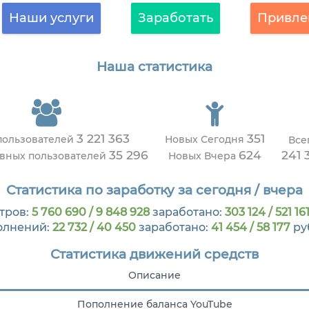
Наши услуги
Заработать
Привле
Наша статистика
3 221 363
351
пользователей
Новых Сегодня
Все
35 296
624
241 
ивных пользователей
Новых Вчера
Статистика по заработку за сегодня / вчера
тров:
5 760 690 / 9 848 928
заработано:
303 124 / 521 16
олнений:
22 732 / 40 450
заработано:
41 454 / 58 177
ру
Статистика движений средств
Описание
Пополнение баланса YouTube