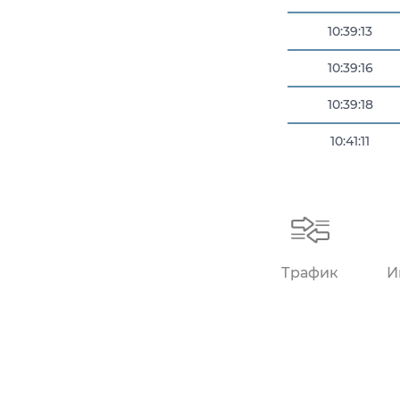
10:39:13
10:39:16
10:39:18
10:41:11
10:41:12
Трафик
И