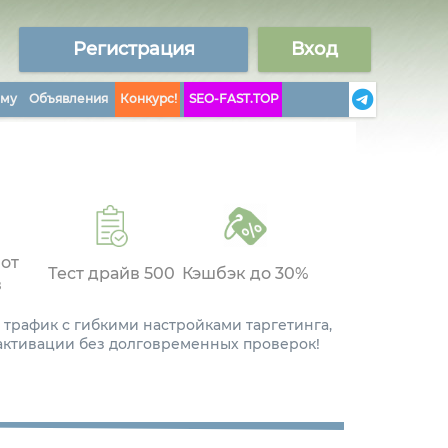
Регистрация
Вход
аму
Объявления
Конкурс!
SEO-FAST.TOP
 от
Тест драйв 500
Кэшбэк до 30%
в
 трафик с гибкими настройками таргетинга,
 активации без долговременных проверок!