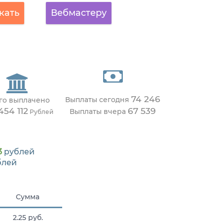
кать
Вебмастеру
74 246
Выплаты сегодня
го выплачено
454 112
67 539
Выплаты вчера
Рублей
3
рублей
блей
Сумма
2.25 руб.