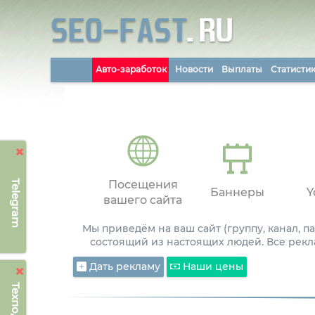
Авто-заработок
Новости
Выплаты
Статисти
Telegram
Посещения
Баннеры
Y
вашего сайта
Мы приведём на ваш сайт (группу, канал, 
состоящий из настоящих людей. Все рекл
Дать рекламу
Наши цены