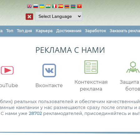
ка
Топ
Топ дня
Карьера
Достижения
Заработок
Заказать рекл
РЕКЛАМА С НАМИ
Контекстная
Защита
ouTube
Вконтакте
реклама
бото
паблик) реальных пользователей и обеспечим качественный
амные кампании у нас размещаются сразу после оплаты и
С нами уже
28702
рекламодателей, присоединяйтесь и вы!