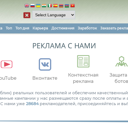
ка
Топ
Топ дня
Карьера
Достижения
Заработок
Заказать рекл
РЕКЛАМА С НАМИ
Контекстная
Защита
ouTube
Вконтакте
реклама
бото
паблик) реальных пользователей и обеспечим качественный
амные кампании у нас размещаются сразу после оплаты и
С нами уже
28684
рекламодателей, присоединяйтесь и вы!