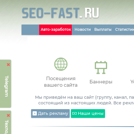
Авто-заработок
Новости
Выплаты
Статисти
Telegram
Посещения
Баннеры
Y
вашего сайта
Мы приведём на ваш сайт (группу, канал, 
состоящий из настоящих людей. Все рекл
Дать рекламу
Наши цены