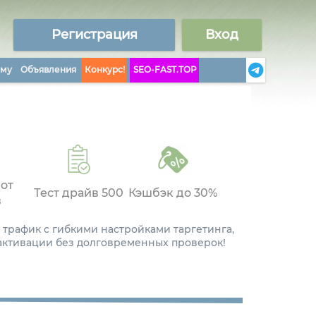
Регистрация
Вход
аму
Объявления
Конкурс!
SEO-FAST.TOP
 от
Тест драйв 500
Кэшбэк до 30%
в
 трафик с гибкими настройками таргетинга,
 активации без долговременных проверок!