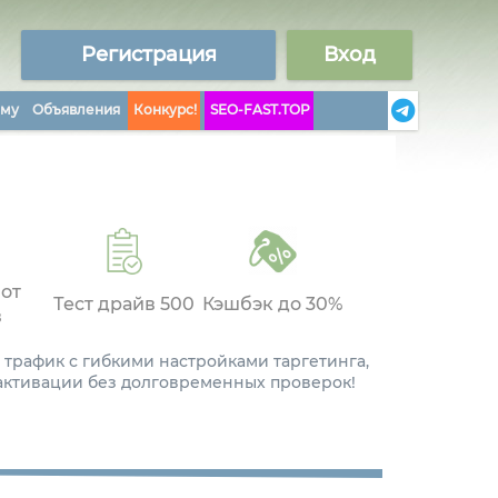
Регистрация
Вход
аму
Объявления
Конкурс!
SEO-FAST.TOP
 от
Тест драйв 500
Кэшбэк до 30%
в
 трафик с гибкими настройками таргетинга,
 активации без долговременных проверок!