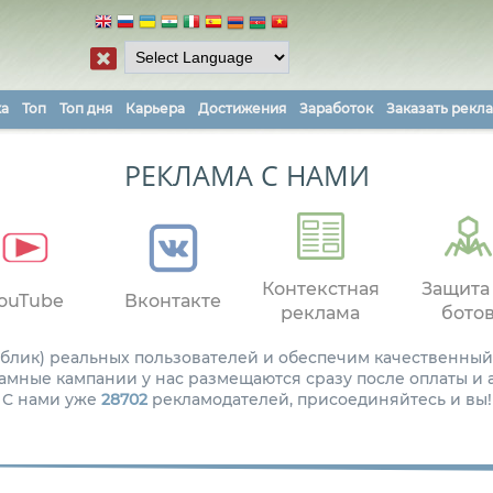
ка
Топ
Топ дня
Карьера
Достижения
Заработок
Заказать рекл
РЕКЛАМА С НАМИ
Контекстная
Защита
ouTube
Вконтакте
реклама
бото
паблик) реальных пользователей и обеспечим качественный
амные кампании у нас размещаются сразу после оплаты и
С нами уже
28702
рекламодателей, присоединяйтесь и вы!