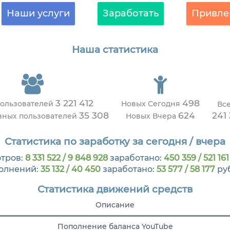
Наши услуги
Заработать
Привле
Наша статистика
3 221 412
498
пользователей
Новых Сегодня
Вс
35 308
624
241
вных пользователей
Новых Вчера
Статистика по заработку за сегодня / вчера
тров:
8 331 522 / 9 848 928
заработано:
450 359 / 521 161
олнений:
35 132 / 40 450
заработано:
53 577 / 58 177
ру
Статистика движений средств
Описание
Пополнение баланса YouTube