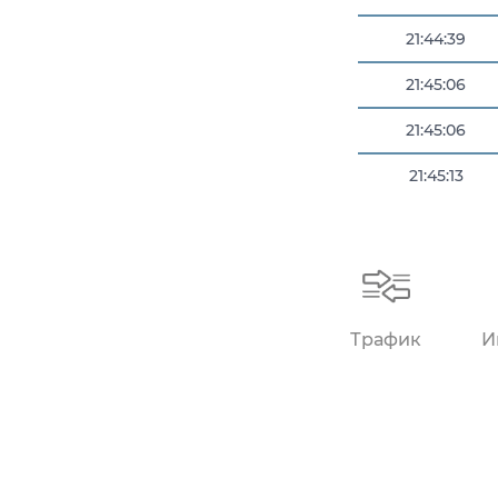
21:44:39
21:45:06
21:45:06
21:45:13
21:45:14
Трафик
И