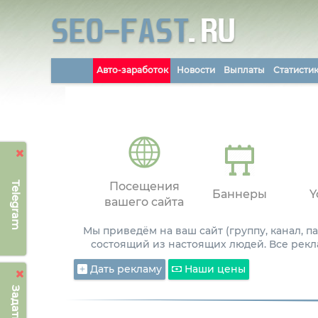
Авто-заработок
Новости
Выплаты
Статисти
Telegram
Посещения
Баннеры
Y
вашего сайта
Мы приведём на ваш сайт (группу, канал, 
состоящий из настоящих людей. Все рекл
Дать рекламу
Наши цены