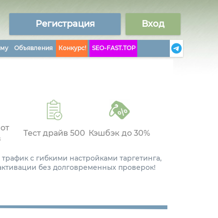
Регистрация
Вход
аму
Объявления
Конкурс!
SEO-FAST.TOP
 от
Тест драйв 500
Кэшбэк до 30%
в
 трафик с гибкими настройками таргетинга,
 активации без долговременных проверок!