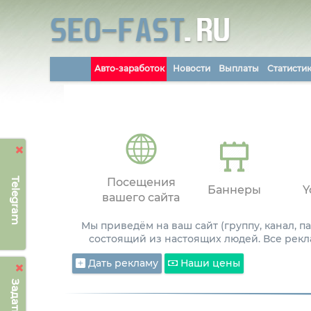
Авто-заработок
Новости
Выплаты
Статисти
Telegram
Посещения
Баннеры
Y
вашего сайта
Мы приведём на ваш сайт (группу, канал, 
состоящий из настоящих людей. Все рекл
Дать рекламу
Наши цены