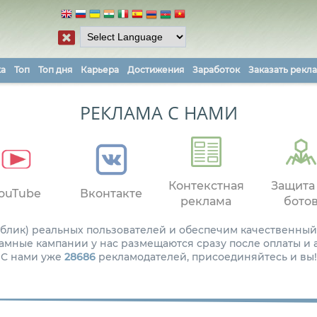
ка
Топ
Топ дня
Карьера
Достижения
Заработок
Заказать рекл
РЕКЛАМА С НАМИ
Контекстная
Защита
ouTube
Вконтакте
реклама
бото
паблик) реальных пользователей и обеспечим качественный
амные кампании у нас размещаются сразу после оплаты и
С нами уже
28686
рекламодателей, присоединяйтесь и вы!