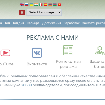
ка
Топ
Топ дня
Карьера
Достижения
Заработок
Заказать рекл
РЕКЛАМА С НАМИ
Контекстная
Защита
ouTube
Вконтакте
реклама
бото
паблик) реальных пользователей и обеспечим качественный
амные кампании у нас размещаются сразу после оплаты и
С нами уже
28680
рекламодателей, присоединяйтесь и вы!