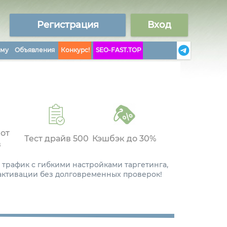
Регистрация
Вход
аму
Объявления
Конкурс!
SEO-FAST.TOP
 от
Тест драйв 500
Кэшбэк до 30%
в
 трафик с гибкими настройками таргетинга,
 активации без долговременных проверок!