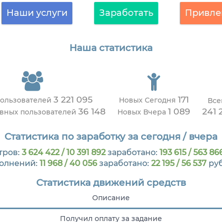
Наши услуги
Заработать
Привле
Наша статистика
3 221 095
171
пользователей
Новых Сегодня
Все
36 148
1 089
241 
ивных пользователей
Новых Вчера
Статистика по заработку за сегодня / вчера
тров:
3 624 422 / 10 391 892
заработано:
193 615 / 563 86
олнений:
11 968 / 40 056
заработано:
22 195 / 56 537
ру
Статистика движений средств
Описание
Получил оплату за задание