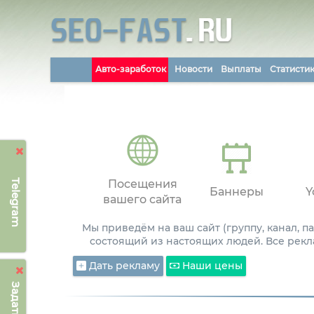
Авто-заработок
Новости
Выплаты
Статисти
Telegram
Посещения
Баннеры
Y
вашего сайта
Мы приведём на ваш сайт (группу, канал, 
состоящий из настоящих людей. Все рекл
Дать рекламу
Наши цены