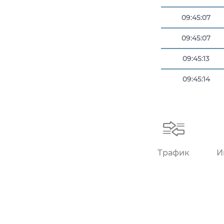
09:45:07
09:45:07
09:45:13
09:45:14
09:45:44
Трафик
И