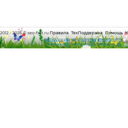
2012 - 2026 © seo-fast.ru
Правила
ТехПоддержка
Помощь
К