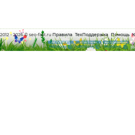
2012 - 2026 © seo-fast.ru
Правила
ТехПоддержка
Помощь
К