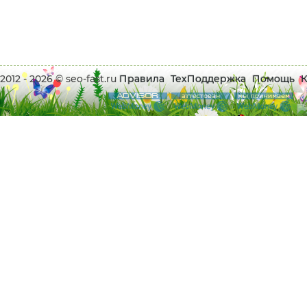
2012 - 2026 © seo-fast.ru
Правила
ТехПоддержка
Помощь
К